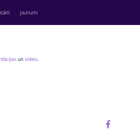
takti
Jaunumi
ntācijas
un
video
.