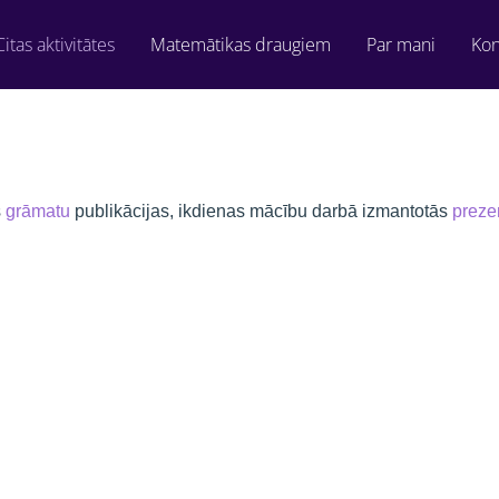
Citas aktivitātes
Matemātikas draugiem
Par mani
Kon
s
grāmatu
publikācijas, ikdienas mācību darbā izmantotās
preze