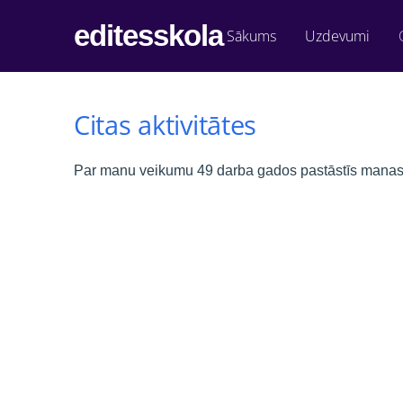
editesskola
Sākums
Uzdevumi
Citas aktivitātes
Par manu veikumu 49 darba gados pastāstīs mana