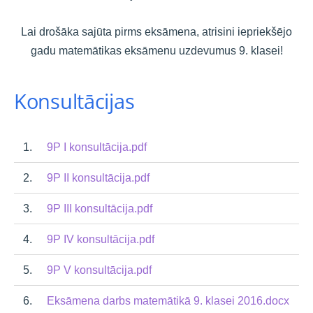
Lai drošāka sajūta pirms eksāmena, atrisini iepriekšējo
gadu matemātikas eksāmenu uzdevumus 9. klasei!
Konsultācijas
1.
9P I konsultācija.pdf
2.
9P II konsultācija.pdf
3.
9P III konsultācija.pdf
4.
9P IV konsultācija.pdf
5.
9P V konsultācija.pdf
6.
Eksāmena darbs matemātikā 9. klasei 2016.docx