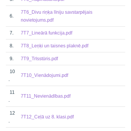
7T6_Divu riņķa līniju savstarpējais
6.
novietojums.pdf
7.
7T7_Lineārā funkcija.pdf
8.
7T8_Leņķi un taisnes plaknē.pdf
9.
7T9_Trīsstūris.pdf
10
7T10_Vienādojumi.pdf
.
11
7T11_Nevienādības.pdf
.
12
7T12_Ceļā uz 8. klasi.pdf
.