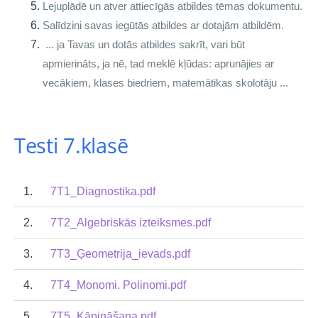
Lejuplādē un atver attiecīgās atbildes tēmas dokumentu.
Salīdzini savas iegūtās atbildes ar dotajām atbildēm.
... ja Tavas un dotās atbildes sakrīt, vari būt
apmierināts, ja nē, tad meklē kļūdas: aprunājies ar
vecākiem, klases biedriem, matemātikas skolotāju ...
Testi 7.klasē
1.
7T1_Diagnostika.pdf
2.
7T2_Algebriskās izteiksmes.pdf
3.
7T3_Ģeometrija_ievads.pdf
4.
7T4_Monomi. Polinomi.pdf
5.
7T5_Kāpināšana.pdf