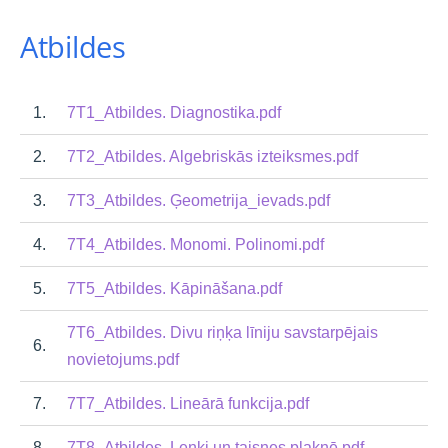
Atbildes
1.
7T1_Atbildes. Diagnostika.pdf
2.
7T2_Atbildes. Algebriskās izteiksmes.pdf
3.
7T3_Atbildes. Ģeometrija_ievads.pdf
4.
7T4_Atbildes. Monomi. Polinomi.pdf
5.
7T5_Atbildes. Kāpināšana.pdf
7T6_Atbildes. Divu riņķa līniju savstarpējais
6.
novietojums.pdf
7.
7T7_Atbildes. Lineārā funkcija.pdf
8.
7T8_Atbildes. Leņķi un taisnes plaknē.pdf