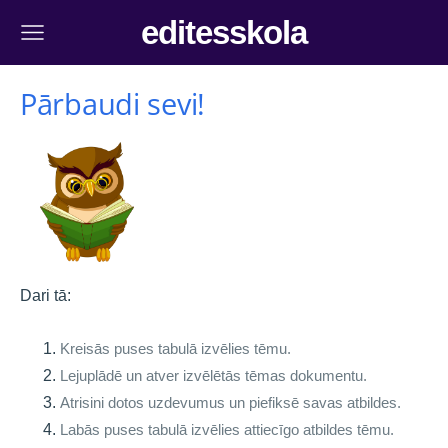
editesskola
Pārbaudi sevi!
Dari tā:
Kreisās puses tabulā izvēlies tēmu.
Lejuplādē un atver izvēlētās tēmas dokumentu.
Atrisini dotos uzdevumus un piefiksē savas atbildes.
Labās puses tabulā izvēlies attiecīgo atbildes tēmu.