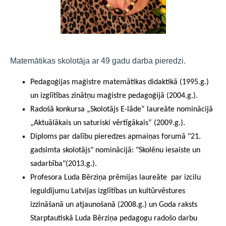
Matemātikas skolotāja ar 49 gadu darba pieredzi.
Pedagoģijas maģistre matemātikas didaktikā (1995.g.)
un izglītības zinātņu maģistre pedagoģijā (2004.g.).
Radošā konkursa „Skolotājs E-lāde” laureāte nominācijā
„Aktuālākais un saturiski vērtīgākais” (2009.g.).
Diploms par dalību pieredzes apmaiņas forumā "21.
gadsimta skolotājs" nominācijā: "Skolēnu iesaiste un
sadarbība"(2013.g.).
Profesora Luda Bērziņa prēmijas laureāte
par izcilu
ieguldījumu Latvijas izglītības un kultūrvēstures
izzināšanā un atjaunošanā (2008.g.) un Goda raksts
Starptautiskā Luda Bērziņa pedagogu radošo darbu